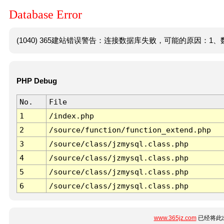
Database Error
(1040) 365建站错误警告：连接数据库失败，可能的原因：1、数
PHP Debug
No.
File
1
/index.php
2
/source/function/function_extend.php
3
/source/class/jzmysql.class.php
4
/source/class/jzmysql.class.php
5
/source/class/jzmysql.class.php
6
/source/class/jzmysql.class.php
www.365jz.com
已经将此