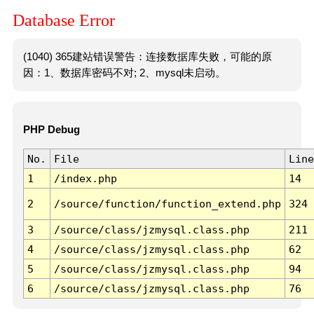
Database Error
(1040) 365建站错误警告：连接数据库失败，可能的原
因：1、数据库密码不对; 2、mysql未启动。
PHP Debug
No.
File
Line
1
/index.php
14
2
/source/function/function_extend.php
324
3
/source/class/jzmysql.class.php
211
4
/source/class/jzmysql.class.php
62
5
/source/class/jzmysql.class.php
94
6
/source/class/jzmysql.class.php
76