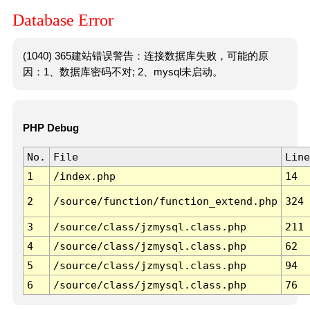
Database Error
(1040) 365建站错误警告：连接数据库失败，可能的原
因：1、数据库密码不对; 2、mysql未启动。
PHP Debug
No.
File
Line
1
/index.php
14
2
/source/function/function_extend.php
324
3
/source/class/jzmysql.class.php
211
4
/source/class/jzmysql.class.php
62
5
/source/class/jzmysql.class.php
94
6
/source/class/jzmysql.class.php
76