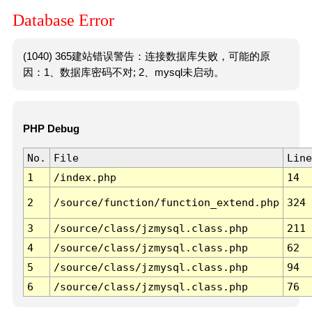
Database Error
(1040) 365建站错误警告：连接数据库失败，可能的原
因：1、数据库密码不对; 2、mysql未启动。
PHP Debug
No.
File
Line
1
/index.php
14
2
/source/function/function_extend.php
324
3
/source/class/jzmysql.class.php
211
4
/source/class/jzmysql.class.php
62
5
/source/class/jzmysql.class.php
94
6
/source/class/jzmysql.class.php
76