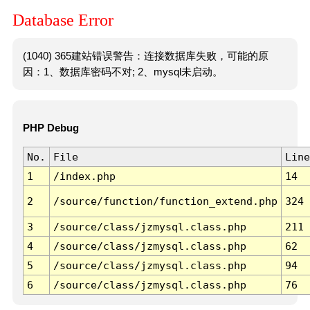
Database Error
(1040) 365建站错误警告：连接数据库失败，可能的原
因：1、数据库密码不对; 2、mysql未启动。
PHP Debug
No.
File
Line
1
/index.php
14
2
/source/function/function_extend.php
324
3
/source/class/jzmysql.class.php
211
4
/source/class/jzmysql.class.php
62
5
/source/class/jzmysql.class.php
94
6
/source/class/jzmysql.class.php
76