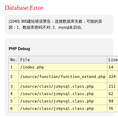
Database Error
(1040) 365建站错误警告：连接数据库失败，可能的原
因：1、数据库密码不对; 2、mysql未启动。
PHP Debug
No.
File
Line
1
/index.php
14
2
/source/function/function_extend.php
324
3
/source/class/jzmysql.class.php
211
4
/source/class/jzmysql.class.php
62
5
/source/class/jzmysql.class.php
94
6
/source/class/jzmysql.class.php
76