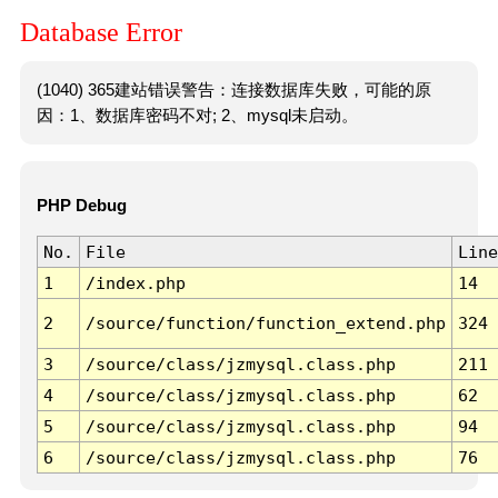
Database Error
(1040) 365建站错误警告：连接数据库失败，可能的原
因：1、数据库密码不对; 2、mysql未启动。
PHP Debug
No.
File
Line
1
/index.php
14
2
/source/function/function_extend.php
324
3
/source/class/jzmysql.class.php
211
4
/source/class/jzmysql.class.php
62
5
/source/class/jzmysql.class.php
94
6
/source/class/jzmysql.class.php
76