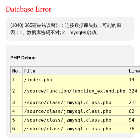
Database Error
(1040) 365建站错误警告：连接数据库失败，可能的原
因：1、数据库密码不对; 2、mysql未启动。
PHP Debug
No.
File
Line
1
/index.php
14
2
/source/function/function_extend.php
324
3
/source/class/jzmysql.class.php
211
4
/source/class/jzmysql.class.php
62
5
/source/class/jzmysql.class.php
94
6
/source/class/jzmysql.class.php
76