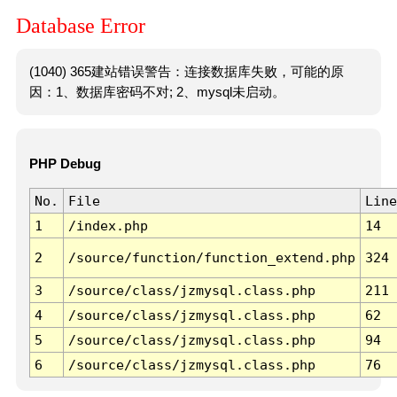
Database Error
(1040) 365建站错误警告：连接数据库失败，可能的原
因：1、数据库密码不对; 2、mysql未启动。
PHP Debug
No.
File
Line
1
/index.php
14
2
/source/function/function_extend.php
324
3
/source/class/jzmysql.class.php
211
4
/source/class/jzmysql.class.php
62
5
/source/class/jzmysql.class.php
94
6
/source/class/jzmysql.class.php
76