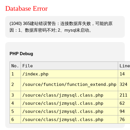
Database Error
(1040) 365建站错误警告：连接数据库失败，可能的原
因：1、数据库密码不对; 2、mysql未启动。
PHP Debug
No.
File
Line
1
/index.php
14
2
/source/function/function_extend.php
324
3
/source/class/jzmysql.class.php
211
4
/source/class/jzmysql.class.php
62
5
/source/class/jzmysql.class.php
94
6
/source/class/jzmysql.class.php
76