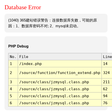
Database Error
(1040) 365建站错误警告：连接数据库失败，可能的原
因：1、数据库密码不对; 2、mysql未启动。
PHP Debug
No.
File
Line
1
/index.php
14
2
/source/function/function_extend.php
324
3
/source/class/jzmysql.class.php
211
4
/source/class/jzmysql.class.php
62
5
/source/class/jzmysql.class.php
94
6
/source/class/jzmysql.class.php
76