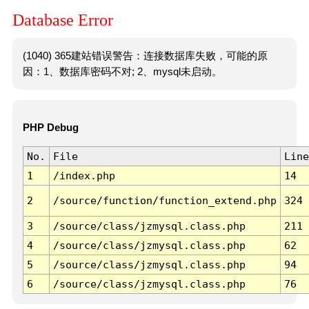
Database Error
(1040) 365建站错误警告：连接数据库失败，可能的原
因：1、数据库密码不对; 2、mysql未启动。
PHP Debug
No.
File
Line
1
/index.php
14
2
/source/function/function_extend.php
324
3
/source/class/jzmysql.class.php
211
4
/source/class/jzmysql.class.php
62
5
/source/class/jzmysql.class.php
94
6
/source/class/jzmysql.class.php
76