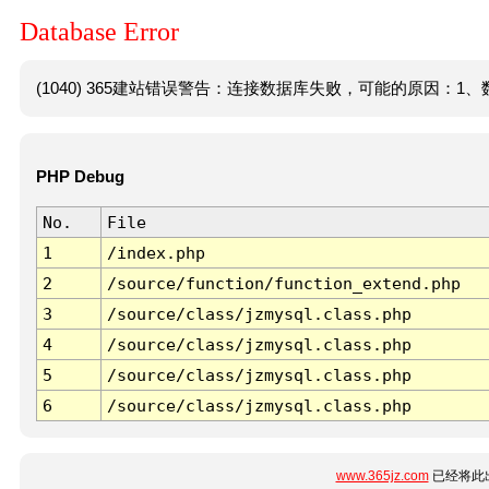
Database Error
(1040) 365建站错误警告：连接数据库失败，可能的原因：1、数
PHP Debug
No.
File
1
/index.php
2
/source/function/function_extend.php
3
/source/class/jzmysql.class.php
4
/source/class/jzmysql.class.php
5
/source/class/jzmysql.class.php
6
/source/class/jzmysql.class.php
www.365jz.com
已经将此