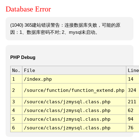
Database Error
(1040) 365建站错误警告：连接数据库失败，可能的原
因：1、数据库密码不对; 2、mysql未启动。
PHP Debug
No.
File
Line
1
/index.php
14
2
/source/function/function_extend.php
324
3
/source/class/jzmysql.class.php
211
4
/source/class/jzmysql.class.php
62
5
/source/class/jzmysql.class.php
94
6
/source/class/jzmysql.class.php
76