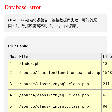
Database Error
(1040) 365建站错误警告：连接数据库失败，可能的原
因：1、数据库密码不对; 2、mysql未启动。
PHP Debug
No.
File
Line
1
/index.php
13
2
/source/function/function_extend.php
1548
3
/source/class/jzmysql.class.php
211
4
/source/class/jzmysql.class.php
62
5
/source/class/jzmysql.class.php
94